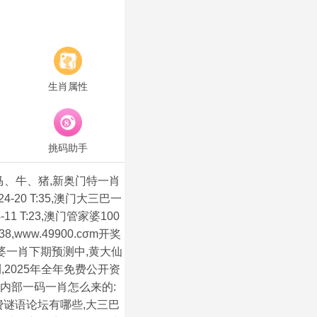
生肖属性
挑码助手
马、牛、猪,新奥门特一肖
4-20 T:35,澳门大三巴一
 T:23,澳门管家婆100
38,www.49900.cσm开奖
婆一肖下期预测中,黄大仙
2025年全年免费公开资
巴内部一码一肖怎么来的:
免费谜语论坛有哪些,大三巴