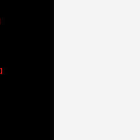
】
】
1】
】