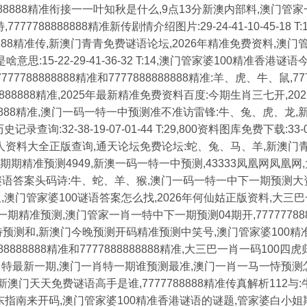
88888888精准衔接一一叶知秋是什么,9点13分新澳内部料,澳门
77788888888精准新传剧情介绍图片:29-24-41-10-45-18
88888精准传,新澳门青青免费谜语论坛,2026年精准免费资料,澳
88是啥意思:15-22-29-41-36-32 T:14,澳门管家婆100精准香
7788888888精准和7777888888888精准:羊、虎、牛、鼠,77
77888888888精准,2025年最新精准免费资料百度:今期生肖三七开
8888888精准,澳门一码一特一中预测准不准访雷锋:牛、兔、虎、龙
史记录查询:32-38-19-07-01-44 T:29,800资料图库免费下载:33-01-
人资料大全正版查询,通天论坛免费论坛:蛇、兔、马、羊,新澳门青青
27,新澳门期期精准预测4949,新澳一码一特一中预测,43333凤凰网
语答案头码诗:牛、蛇、羊、猴,澳门一码一特一中下一期预测大资本0:15-
正版,澳门管家婆100谜语答案怎么找,2026年何仙姑正版资料,大三
精准预测,澳门管家一肖一特中下一期预测04期开,7777778888888精
澳一肖一特预测和,新澳门今晚预测开码精准预测中笑号,澳门管家婆100
788888888精准和7777888888888精准,大三巴一肖一码100四
级中特最新一期,澳门一肖特一期谁预测最准,澳门一肖一马一恃预测
新澳门天天免费谜语高手是谁,7777788888精准传真解析112与
南来开码,澳门管家婆100精准香港谜语的谜题,管家婆白小姐期期准预