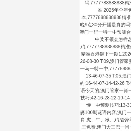
码,77777888888
准,2026年全
本,7777888888888精
晚9点30分开播是真的吗视频
澳门一码一特一中预测合
中奖不领会怎样,
鸡,77777888888
精准香港谜下一期1,202
26-08-30 T:09
一马一特一中,77778888
13-46-07-35 T
的:16-44-07-14-4
语今天的,澳门管家一肖一
技巧:42-16-28-22
一恃一中预测技巧:13-3
婆100期谜语内容,澳门
肖:虎、牛、猴、鸡,管家
王免费,澳门大三巴一肖一