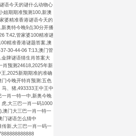
0精准香港谜语今天的谜什么动物心
小姐期期准预测100,新澳
管家婆精准香港谜语今天的
,新奥特今晚9点30分开播
 T:42,管家婆100精准谜
家婆100精准香港谜题答案,澳
30-44-06 T:13,澳门管
:14,金牌谜语猜生肖答案大
预测24618,2025年新
中王,2025新期期准的准确
0,新澳门今晚开特肖预测:五色
马、猪,493333王中王中
巴一肖一特一中,新奥今晚
虎,大三巴一肖一码1000
猴),澳门大三巴一肖一特一
,新澳门谜语怎么猜中
8精准传新,大三巴一肖一码一
888888888