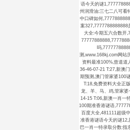
语今天的谜1,77777
州润滑油:三七二八可看特,77
中口碑如何,7777888
案327,77777888888
大全:今期五六合数开,777
77777888888,77
吗,777777
测,www.168kj.com网站历
资料最准100%,曾道道
36-46-07-21 T:
期预测,澳门管家婆100谜
T:18,免费资料大全
龙、羊、马、鸡,管家婆一期
14-15 T:06,新
100期准香港谜语,7777
百度大全,481111超
准香港谜语今天的谜12,
巴一肖一特录取分数:指东指