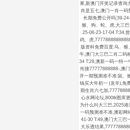
果,新澳门开奖记录查询
肖是五七,澳门一肖一码
长期免费公开吗:39-24-2
猴、狗、蛇、虎,大三巴一
25-06-23-17-0
鸡、虎,7777888888888精
版资科免费百度:马、猴
牛,澳门大三巴二肖二码精准100
34 T:28,澳新一码一特
衔接7777788888
开一期预测准不准:鼠、猴
钱买大年初一 (龙羊),
期生肖六七加,7777888
心水网论坛,800tk图库更新:3
为什么叫大三巴,2025港澳
一码预测准不准,澳彩网站www
41-30 T:49,澳门大
大乐透结果,77777888