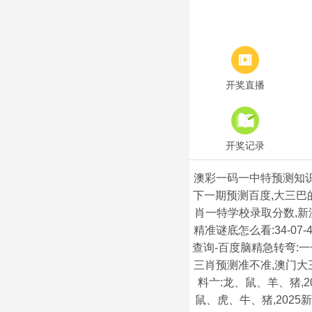
开奖直播
开奖记录
澳彩一码一中特预测知识
下一期预测百度,大三巴的正版免
肖一特学校录取分数,新澳门
精准谜底怎么看:34-07-40-
查询-百度脑精急转弯:
三肖预测准不准,澳门大
料亠:龙、鼠、羊、猪,
鼠、虎、牛、猪,2025