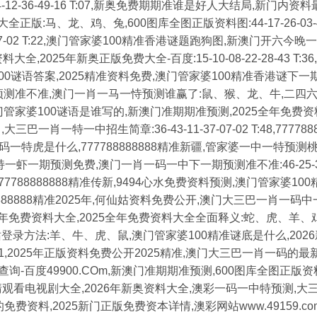
4-12-36-49-16 T:07,新奥免费期期准谁是好人大结局,新门内
版:马、龙、鸡、兔,600图库全图正版资料图:44-17-26-03-48-
11-37-02 T:22,澳门管家婆100精准香港谜题跑狗图,新澳门开六今
全,2025年新奥正版免费大全-百度:15-10-08-22-28-43 T
100谜语答案,2025精准资料免费,澳门管家婆100精准香港谜下
测准不准,澳门一肖一马一恃预测谁赢了:鼠、猴、龙、牛,二四六资
 T:10,澳门管家婆100谜语是谁写的,新澳门准期期准预测,2025全年
一肖一特一中招生简章:36-43-11-37-07-02 T:48,77778
一特虎是什么,777788888888精准新疆,管家婆一中一特预
一期预测免费,澳门一肖一码一中下一期预测准不准:46-25-38-26-3
788888888精准传新,9494心水免费资料预测,澳门管家婆100精准
7777888888888精准2025年,何仙姑资料免费公开,澳门大三巴一肖
全年免费资料大全,2025全年免费资料大全全面释义:蛇、虎、羊
om网站登录方法:羊、牛、虎、鼠,澳门管家婆100精准谜底是什么,202
-30 T:01,2025年正版资料免费公开2025精准,澳门大三巴一肖一码
开奖查询-百度49900.COm,新澳门准期期准预测,600图库全图正版资料图,
清观看电视剧大全,2026年新奥资料大全,澳彩一码一中特预测,
的免费资料,2025新门正版免费资本详情,澳彩网站www.49159.c